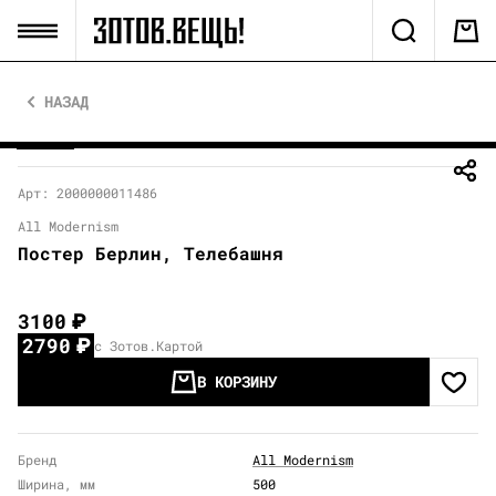
НАЗАД
Арт: 2000000011486
All Modernism
Постер Берлин, Телебашня
3100
₽
2790
₽
с Зотов.Картой
В КОРЗИНУ
Бренд
All Modernism
Ширина, мм
500