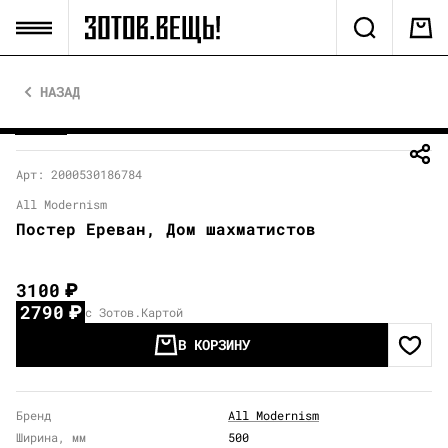
НАЗАД
Арт: 2000530186784
All Modernism
Постер Ереван, Дом шахматистов
3100
₽
2790
₽
с Зотов.Картой
В КОРЗИНУ
Бренд
All Modernism
Ширина, мм
500