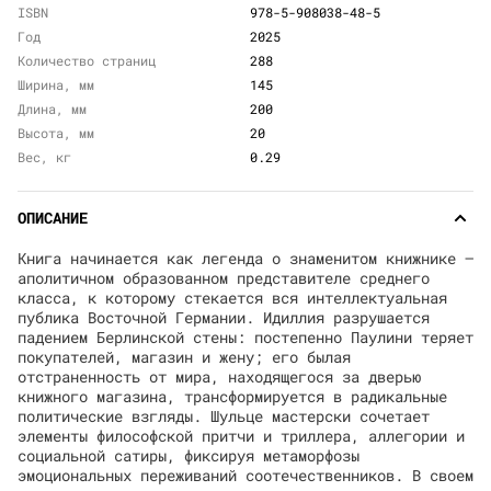
ISBN
978-5-908038-48-5
Год
2025
Количество страниц
288
Ширина, мм
145
Длина, мм
200
Высота, мм
20
Вес, кг
0.29
ОПИСАНИЕ
Книга начинается как легенда о знаменитом книжнике —
аполитичном образованном представителе среднего
класса, к которому стекается вся интеллектуальная
публика Восточной Германии. Идиллия разрушается
падением Берлинской стены: постепенно Паулини теряет
покупателей, магазин и жену; его былая
отстраненность от мира, находящегося за дверью
книжного магазина, трансформируется в радикальные
политические взгляды. Шульце мастерски сочетает
элементы философской притчи и триллера, аллегории и
социальной сатиры, фиксируя метаморфозы
эмоциональных переживаний соотечественников. В своем