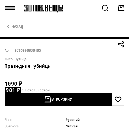
НАЗАД
Арт: 9785908038485
Инго Шульце
Праведные убийцы
1090
₽
981
₽
с Зотов.Картой
В КОРЗИНУ
Язык
Русский
Обложка
Мягкая