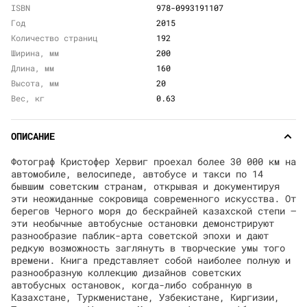
ISBN
978-0993191107
Год
2015
Количество страниц
192
Ширина, мм
200
Длина, мм
160
Высота, мм
20
Вес, кг
0.63
ОПИСАНИЕ
Фотограф Кристофер Хервиг проехал более 30 000 км на
автомобиле, велосипеде, автобусе и такси по 14
бывшим советским странам, открывая и документируя
эти неожиданные сокровища современного искусства. От
берегов Черного моря до бескрайней казахской степи —
эти необычные автобусные остановки демонстрируют
разнообразие паблик-арта советской эпохи и дают
редкую возможность заглянуть в творческие умы того
времени. Книга представляет собой наиболее полную и
разнообразную коллекцию дизайнов советских
автобусных остановок, когда-либо собранную в
Казахстане, Туркменистане, Узбекистане, Киргизии,