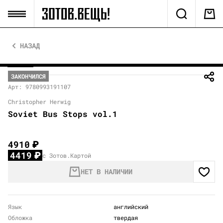
НАЗАД
ЗАКОНЧИЛСЯ
Арт: 9780993191107
Christopher Herwig
Soviet Bus Stops vol.1
4910
₽
4419
₽
с Зотов.Картой
НЕТ В НАЛИЧИИ
Язык
английский
Обложка
твердая