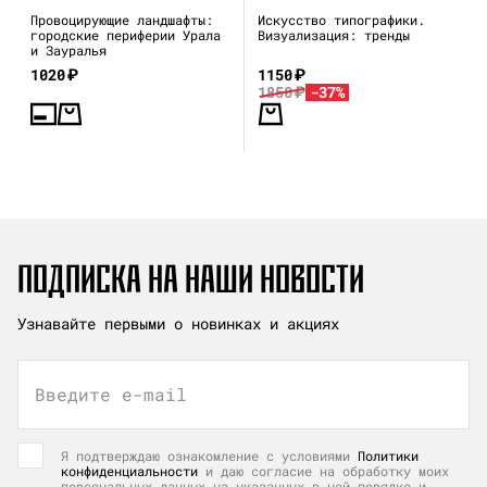
Провоцирующие ландшафты:
Искусство типографики.
городские периферии Урала
Визуализация: тренды
и Зауралья
1020
₽
1150
₽
1850
₽
-37%
ПОДПИСКА НА НАШИ НОВОСТИ
Узнавайте первыми о новинках и акциях
Введите e-mail
Я подтверждаю ознакомление с условиями
Политики
конфиденциальности
и даю согласие на обработку моих
персональных данных на указанных в ней порядке и