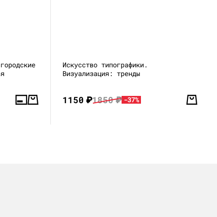
 городские
Искусство типографики.
ья
Визуализация: тренды
1150
₽
1850
₽
-37%