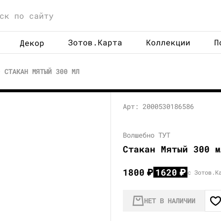
Зотов.Карта
Коллекции
П
Декор
СТАКАН МЯТЫЙ 300 МЛ
Арт: 2000530186586
Волшебно ТУТ
Стакан Мятый 300 м
1800
₽
1620
₽
с Зотов.К
НЕТ В НАЛИЧИИ