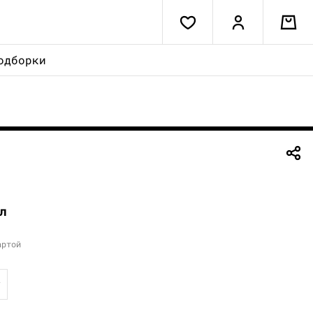
одборки
л
артой