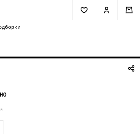
одборки
НО
ой