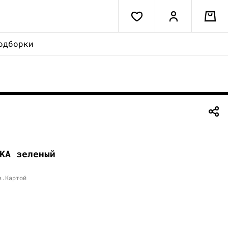
одборки
KA зеленый
в.Картой