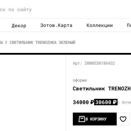
Зотов.Карта
Коллекции
П
Декор
ТЫ
СВЕТИЛЬНИК TRENOZHKA ЗЕЛЕНЫЙ
Арт: 2000530186432
оформе
Светильник TRENOZH
34000
₽
30600
₽
с Зото
В КОРЗИНУ