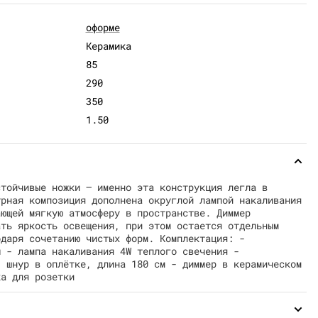
оформе
Керамика
85
290
350
1.50
стойчивые ножки — именно эта конструкция легла в
урная композиция дополнена округлой лампой накаливания
ающей мягкую атмосферу в пространстве. Диммер
ать яркость освещения, при этом остается отдельным
одаря сочетанию чистых форм. Комплектация: -
ы - лампа накаливания 4W теплого свечения -
- шнур в оплётке, длина 180 см - диммер в керамическом
ка для розетки