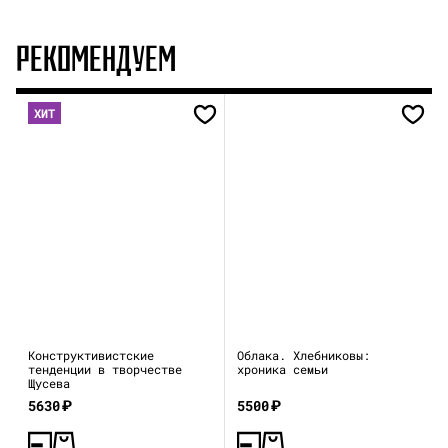
РЕКОМЕНДУЕМ
ХИТ
Конструктивистские
Облака. Хлебниковы:
тенденции в творчестве
хроника семьи
Щусева
5630
₽
5500
₽