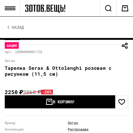
НАЗАД
АКЦИЯ
Арт: 2000000001128
Serax
Тарелка Serax & Ottolenghi розовая с
рисунком (11,5 см)
2250
₽
3060
₽
-26%
В КОРЗИНУ
Бренд
Serax
Коллекция
Распродажа