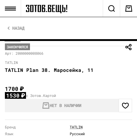
НАЗАД
ЗАКОНЧИЛСЯ
Арт: 2000000008066
TATLIN
TATLIN Plan 38. Маросейка, 11
1700
₽
1530
₽
с Зотов.Картой
НЕТ В НАЛИЧИИ
Бренд
TATLIN
Язык
Русский