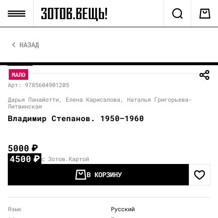
НАЗАД
МАЛО
Арт: 9785604901205
Дарья Панайотти, Елена Карисалова, Наталья Григорьева-
Литвинская
Владимир Степанов. 1950–1960
5000
₽
4500
₽
с Зотов.Картой
В КОРЗИНУ
Язык
Русский