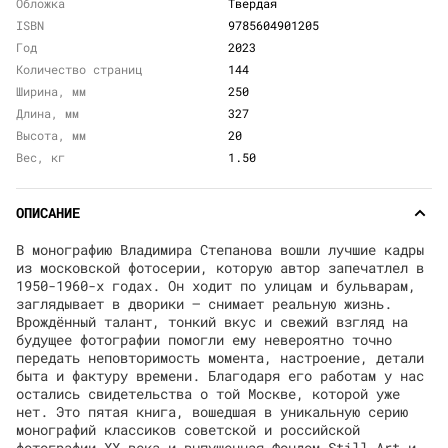
Обложка
Твердая
ISBN
9785604901205
Год
2023
Количество страниц
144
Ширина, мм
250
Длина, мм
327
Высота, мм
20
Вес, кг
1.50
ОПИСАНИЕ
В монографию Владимира Степанова вошли лучшие кадры
из московской фотосерии, которую автор запечатлел в
1950-1960-х годах. Он ходит по улицам и бульварам,
заглядывает в дворики — снимает реальную жизнь.
Врождённый талант, тонкий вкус и свежий взгляд на
будущее фотографии помогли ему невероятно точно
передать неповторимость момента, настроение, детали
быта и фактуру времени. Благодаря его работам у нас
остались свидетельства о той Москве, которой уже
нет. Это пятая книга, вошедшая в уникальную серию
монографий классиков советской и российской
фотографии XX века и выпущенная Фондом Still Art и