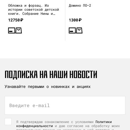
Обложка и форзац. Из
Домино ПО—2
истории советской детской
книги. Собрание Нины и
Вадима Гинзбург
12750
₽
1300
₽
ПОДПИСКА НА НАШИ НОВОСТИ
Узнавайте первыми о новинках и акциях
Введите e-mail
Я подтверждаю ознакомление с условиями
Политики
конфиденциальности
и даю согласие на обработку моих
персональных данных на указанных в ней порядке и