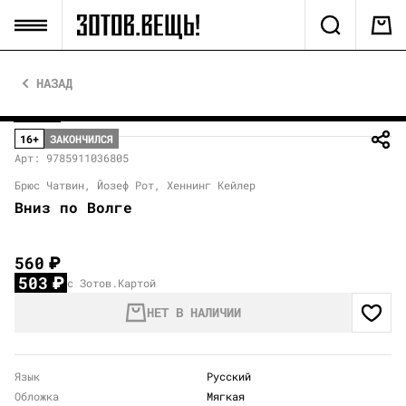
НАЗАД
16+
ЗАКОНЧИЛСЯ
Арт: 9785911036805
Брюс Чатвин, Йозеф Рот, Хеннинг Кейлер
Вниз по Волге
560
₽
503
₽
с Зотов.Картой
НЕТ В НАЛИЧИИ
Язык
Русский
Обложка
Мягкая