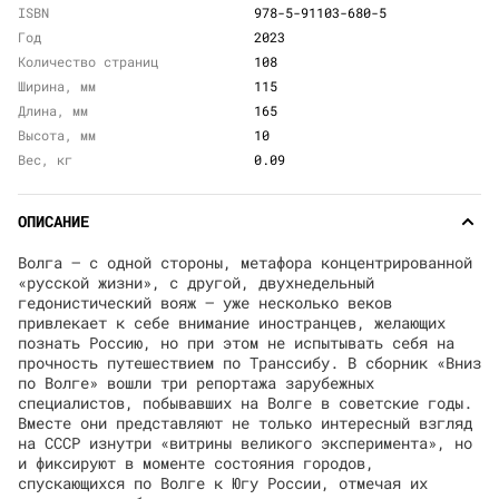
ISBN
978-5-91103-680-5
Год
2023
Количество страниц
108
Ширина, мм
115
Длина, мм
165
Высота, мм
10
Вес, кг
0.09
ОПИСАНИЕ
Волга — с одной стороны, метафора концентрированной
«русской жизни», с другой, двухнедельный
гедонистический вояж — уже несколько веков
привлекает к себе внимание иностранцев, желающих
познать Россию, но при этом не испытывать себя на
прочность путешествием по Транссибу. В сборник «Вниз
по Волге» вошли три репортажа зарубежных
специалистов, побывавших на Волге в советские годы.
Вместе они представляют не только интересный взгляд
на СССР изнутри «витрины великого эксперимента», но
и фиксируют в моменте состояния городов,
спускающихся по Волге к Югу России, отмечая их