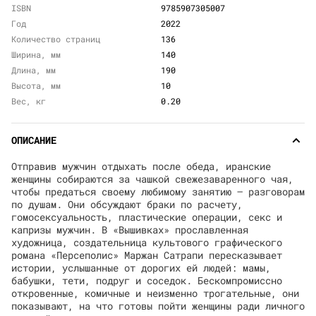
ISBN
9785907305007
Год
2022
Количество страниц
136
Ширина, мм
140
Длина, мм
190
Высота, мм
10
Вес, кг
0.20
ОПИСАНИЕ
Отправив мужчин отдыхать после обеда, иранские
женщины собираются за чашкой свежезаваренного чая,
чтобы предаться своему любимому занятию – разговорам
по душам. Они обсуждают браки по расчету,
гомосексуальность, пластические операции, секс и
капризы мужчин. В «Вышивках» прославленная
художница, создательница культового графического
романа «Персеполис» Маржан Сатрапи пересказывает
истории, услышанные от дорогих ей людей: мамы,
бабушки, тети, подруг и соседок. Бескомпромиссно
откровенные, комичные и неизменно трогательные, они
показывают, на что готовы пойти женщины ради личного