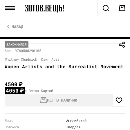
НАЗАД
ЗАКОНЧИЛСЯ
Арт: 9780500296165
Whitney Chadwick, Dawn Ades
Women Artists and the Surrealist Movement
4500
₽
4050
₽
с Зотов.Картой
НЕТ В НАЛИЧИИ
Язык
Английский
Обложка
Твердая