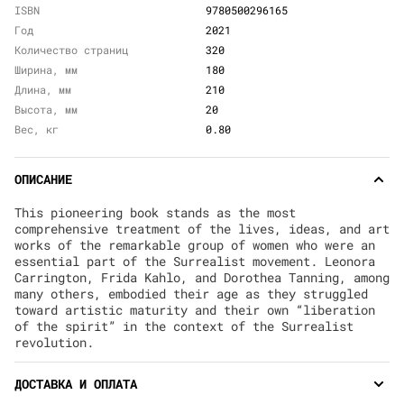
ISBN
9780500296165
Год
2021
Количество страниц
320
Ширина, мм
180
Длина, мм
210
Высота, мм
20
Вес, кг
0.80
ОПИСАНИЕ
This pioneering book stands as the most
comprehensive treatment of the lives, ideas, and art
works of the remarkable group of women who were an
essential part of the Surrealist movement. Leonora
Carrington, Frida Kahlo, and Dorothea Tanning, among
many others, embodied their age as they struggled
toward artistic maturity and their own “liberation
of the spirit” in the context of the Surrealist
revolution.
ДОСТАВКА И ОПЛАТА