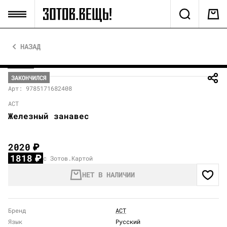
НАЗАД
ЗАКОНЧИЛСЯ
Арт: 9785171682408
АСТ
Железный занавес
2020
₽
1818
₽
с Зотов.Картой
НЕТ В НАЛИЧИИ
Бренд
АСТ
Язык
Русский