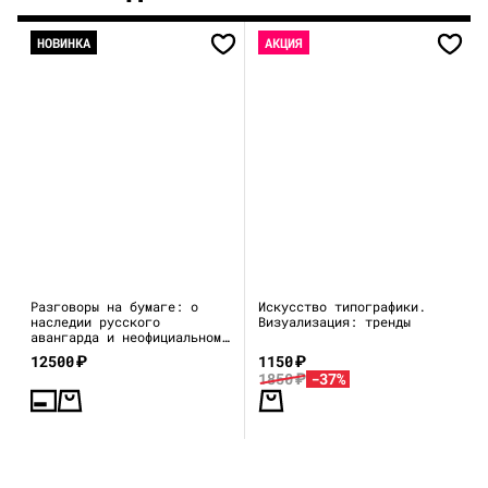
НОВИНКА
АКЦИЯ
Разговоры на бумаге: о
Искусство типографики.
наследии русского
Визуализация: тренды
авангарда и неофициальном
искусстве 1970–80-х
12500
₽
1150
₽
1850
₽
-37%