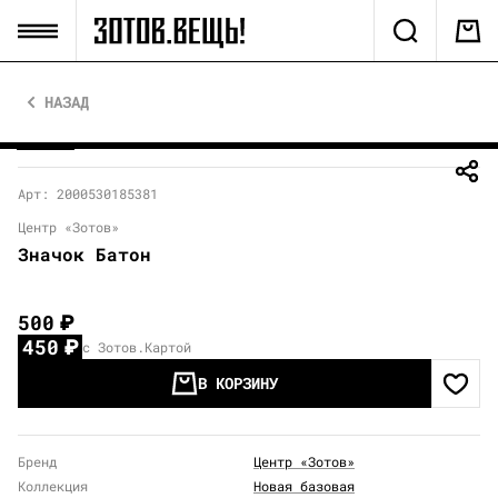
НАЗАД
Арт: 2000530185381
Центр «Зотов»
Значок Батон
500
₽
450
₽
с Зотов.Картой
В КОРЗИНУ
Бренд
Центр «Зотов»
Коллекция
Новая базовая