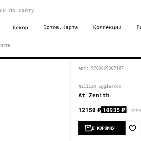
Зотов.Карта
Коллекции
П
Декор
ENITH
Арт: 9783869307107
William Eggleston
At Zenith
12150
₽
10935
₽
с Зото
В КОРЗИНУ