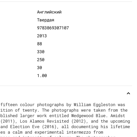
Английский
Твердая
9783869307107
2013
88
330
250
30
1.00
 fifteen colour photographs by William Eggleston was
dition of twenty. The photographs were taken from the
ublished larger work entitled Wedgewood Blue. Amidst
 (2011), Los Alamos Revisited (2012), and the upcoming
 and Election Eve (2016), all documenting his lifetime
tes a calm and experimental intermezzo from