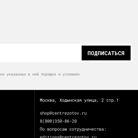
ПОДПИСАТЬСЯ
на указанных в ней порядке и условиях
Москва, Ходынская улица, 2 стр.1
shop@centrezotov.ru
8(800)350-86-20
По вопросам сотрудничества:
editions@centrezotov.ru