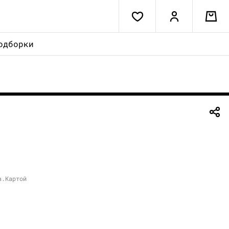
одборки
в.Картой