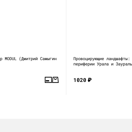
ор MODUL (Дмитрий Самыгин
Провоцирующие ландшафты:
периферии Урала и Заурал
1020
₽