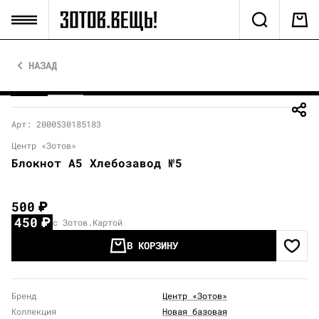
НАЗАД
Арт: 2000530185183
Центр «Зотов»
Блокнот А5 Хлебозавод №5
500
₽
450
₽
с Зотов.Картой
В КОРЗИНУ
Бренд
Центр «Зотов»
Коллекция
Новая базовая