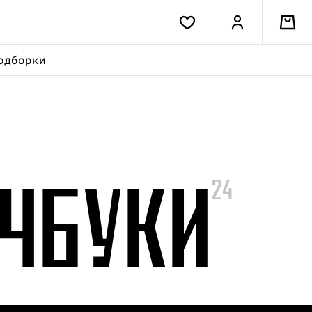
одборки
ТЧБУКИ
24