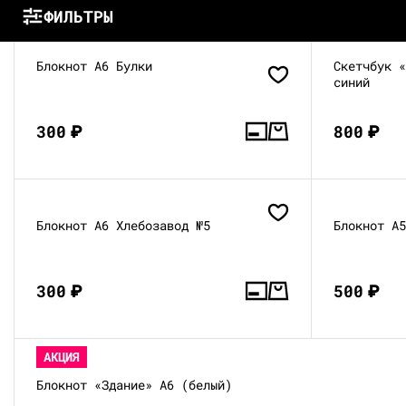
ФИЛЬТРЫ
Блокнот А6 Булки
Скетчбук 
синий
300
₽
800
₽
Блокнот А6 Хлебозавод №5
Блокнот А
300
₽
500
₽
АКЦИЯ
Блокнот «Здание» А6 (белый)