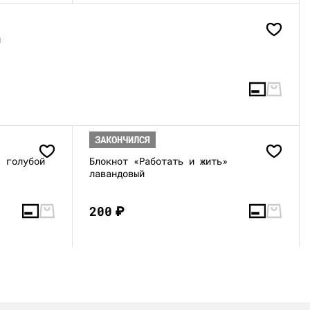
й
ЗАКОНЧИЛСЯ
» голубой
Блокнот «Работать и жить»
лавандовый
200
₽