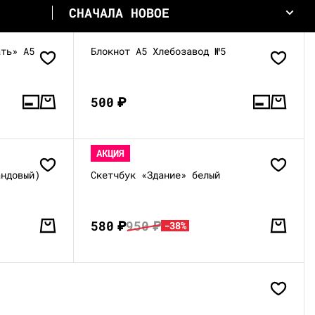
СНАЧАЛА НОВОЕ
ать» А5
Блокнот А5 Хлебозавод №5
500
₽
АКЦИЯ
андовый)
Скетчбук «Здание» белый
580
₽
950
₽
-38%