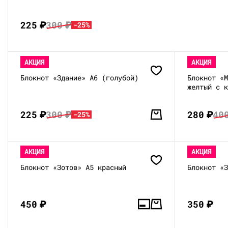
225
₽
300
₽
-25%
АКЦИЯ
АКЦИЯ
Блокнот «Здание» А6 (голубой)
Блокнот «
желтый с 
225
₽
300
₽
280
₽
40
-25%
АКЦИЯ
АКЦИЯ
Блокнот «Зотов» А5 красный
Блокнот «
450
₽
350
₽