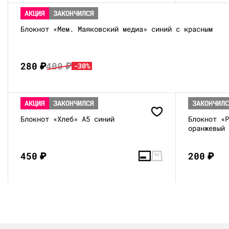
АКЦИЯ
ЗАКОНЧИЛСЯ
Блокнот «Мем. Маяковский медиа» синий с красным
280
₽
400
₽
-30%
АКЦИЯ
ЗАКОНЧИЛСЯ
ЗАКОНЧИЛ
Блокнот «Хлеб» А5 синий
Блокнот «
оранжевый
450
₽
200
₽