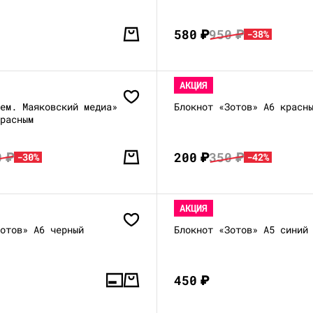
580
₽
950
₽
-38%
АКЦИЯ
Мем. Маяковский медиа»
Блокнот «Зотов» А6 красн
красным
0
₽
200
₽
350
₽
-30%
-42%
АКЦИЯ
Зотов» А6 черный
Блокнот «Зотов» А5 синий
450
₽