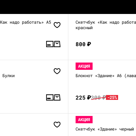
«Как надо работать» А5
Скетчбук «Как надо работ
красный
800
₽
АКЦИЯ
5 Булки
Блокнот «Здание» А6 (лав
225
₽
300
₽
-25%
АКЦИЯ
Скетчбук «Здание» черный