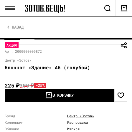
НАЗАД
АКЦИЯ
Арт: 2000000009872
Центр «Зотов»
Блокнот «Здание» А6 (голубой)
225
₽
300
₽
-25%
В КОРЗИНУ
Бренд
Центр «Зотов»
Коллекция
Распродажа
Обложка
Мягкая