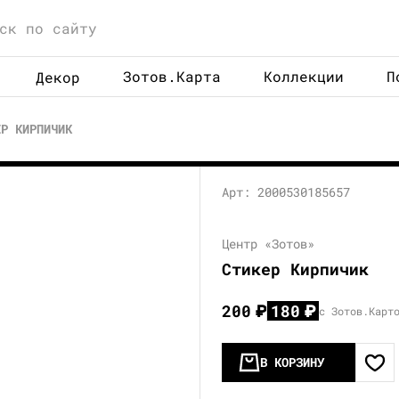
Зотов.Карта
Коллекции
П
Декор
ЕР КИРПИЧИК
Арт: 2000530185657
Центр «Зотов»
Стикер Кирпичик
200
₽
180
₽
с Зотов.Карт
В КОРЗИНУ