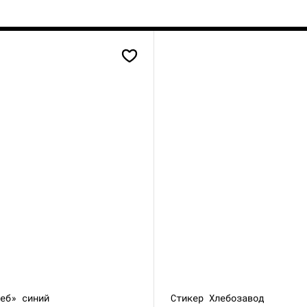
леб» синий
Стикер Хлебозавод