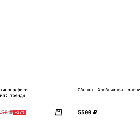
 типографики.
Облака. Хлебниковы: хрон
ция: тренды
850
₽
5500
₽
-37%