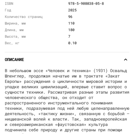
ISBN
978-5-908038-05-8
Год
2025
Количество страниц
96
Ширина, мм
110
Длина, мм
180
Высота, мм
7
Вес, кг
0.10
ОПИСАНИЕ
В небольшом эссе «Человек и техника» (1931) Освальд
Шпенглер, продолжая начатые им в трактате «Закат
Европы» рассуждения о цикличности мировой истории и
упадке великих цивилизаций, впервые ставит вопрос о
сущности техники. Рассматривая разные этапы развития
человеческого общества, он отходит от
распространенного инструментального понимания
техники, подразумевая под ней любую целенаправленную
деятельность, «тактику жизни», связанную с борьбой —
ницшеанской волей к власти. Так, западноевропейская
и североамериканская «фаустовская» культура
подчинила себе природу и другие страны при помощи