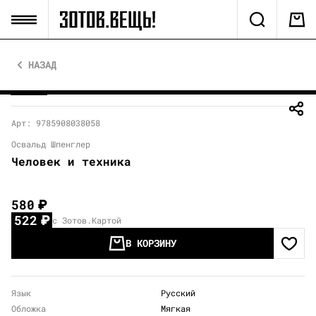
НАЗАД
Арт: 9785908038058
Освальд Шпенглер
Человек и техника
580
₽
522
₽
с Зотов.Картой
В КОРЗИНУ
Язык
Русский
Обложка
Мягкая