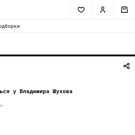
одборки
ься у Владимира Шухова
ой