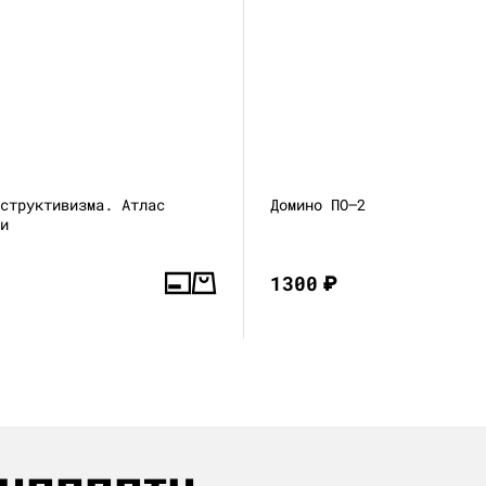
нструктивизма. Атлас
Домино ПО—2
ни
1300
₽