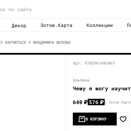
Зотов.Карта
Коллекции
П
Декор
ГУ НАУЧИТЬСЯ У ВЛАДИМИРА ШУХОВА
Арт: 9785961493467
Альпина
Чему я могу научит
640
₽
576
₽
с Зотов.Карт
В КОРЗИНУ