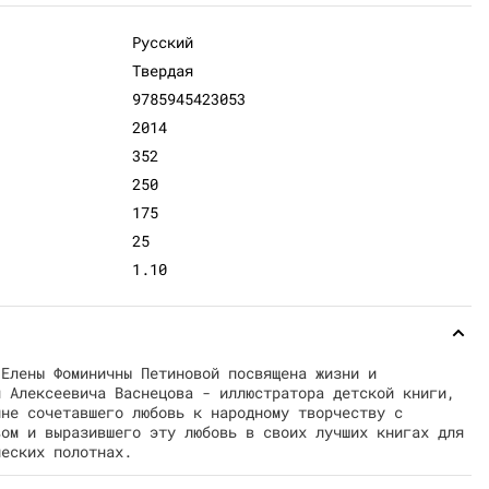
Русский
Твердая
9785945423053
2014
352
250
175
25
1.10
 Елены Фоминичны Петиновой посвящена жизни и
я Алексеевича Васнецова - иллюстратора детской книги,
нне сочетавшего любовь к народному творчеству с
вом и выразившего эту любовь в своих лучших книгах для
ческих полотнах.