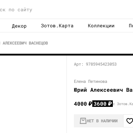
Зотов.Карта
Коллекции
П
Декор
Й АЛЕКСЕЕВИЧ ВАСНЕЦОВ
Арт: 9785945423053
Елена Петинова
Юрий Алексеевич Ва
4000
₽
3600
₽
с Зотов.К
НЕТ В НАЛИЧИИ