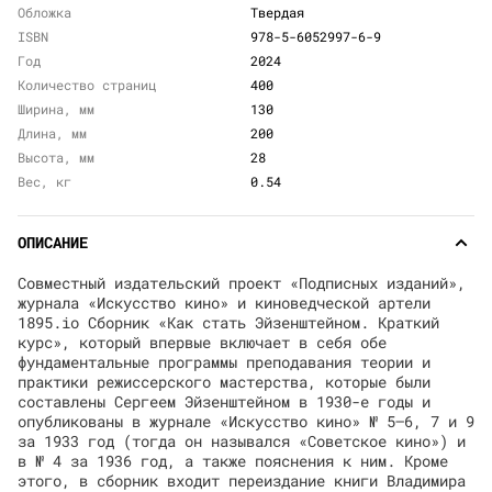
Обложка
Твердая
ISBN
978-5-6052997-6-9
Год
2024
Количество страниц
400
Ширина, мм
130
Длина, мм
200
Высота, мм
28
Вес, кг
0.54
ОПИСАНИЕ
Совместный издательский проект «Подписных изданий»,
журнала «Искусство кино» и киноведческой артели
1895.io Сборник «Как стать Эйзенштейном. Краткий
курс», который впервые включает в себя обе
фундаментальные программы преподавания теории и
практики режиссерского мастерства, которые были
составлены Сергеем Эйзенштейном в 1930-е годы и
опубликованы в журнале «Искусство кино» № 5–6, 7 и 9
за 1933 год (тогда он назывался «Советское кино») и
в № 4 за 1936 год, а также пояснения к ним. Кроме
этого, в сборник входит переиздание книги Владимира