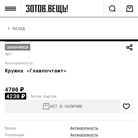
НАЗАД
ЗАКОНЧИЛСЯ
Арт:
Антихрупкость
Кружка «Главпочтамт»
4700
₽
4230
₽
с Зотов.Картой
НЕТ В НАЛИЧИИ
Бренд
Антихрупкость
Коллекция
Антихрупкость