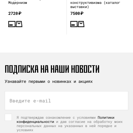
Модернизм
конструктивизма (каталог
выставки)
2720
₽
7500
₽
ПОДПИСКА НА НАШИ НОВОСТИ
Узнавайте первыми о новинках и акциях
Введите e-mail
Я подтверждаю ознакомление с условиями
Политики
конфиденциальности
и даю согласие на обработку моих
персональных данных на указанных в ней порядке и
условиях