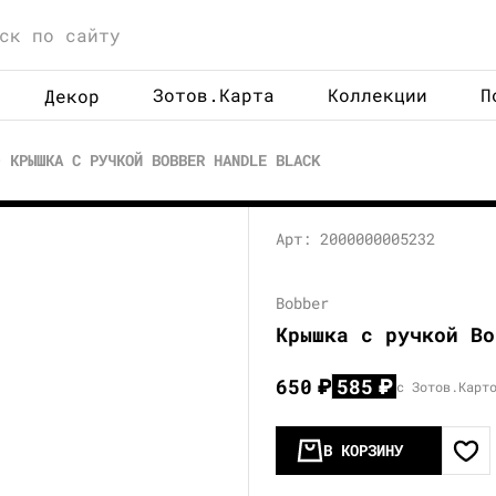
Зотов.Карта
Коллекции
П
Декор
КРЫШКА С РУЧКОЙ BOBBER HANDLE BLACK
Арт: 2000000005232
Bobber
Крышка с ручкой Bo
650
₽
585
₽
с Зотов.Карт
В КОРЗИНУ