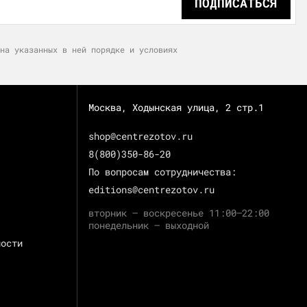
ПОДПИСАТЬСЯ
на указанных в ней порядке и условиях
Москва, Ходынская улица, 2 стр.1
shop@centrezotov.ru
8(800)350-86-20
По вопросам сотрудничества:
editions@centrezotov.ru
вторник — воскресенье 11:00–22:00
понедельник — выходной
ности