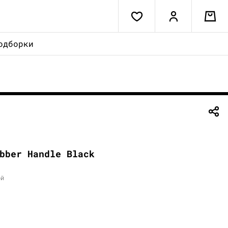
одборки
bber Handle Black
ой