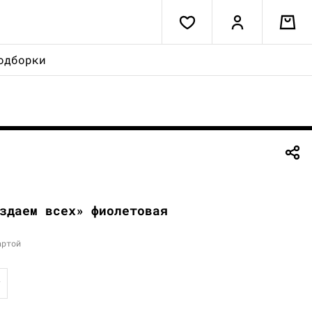
одборки
здаем всех» фиолетовая
артой