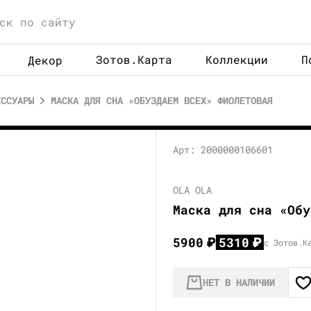
Зотов.Карта
Коллекции
П
Декор
ЕССУАРЫ
МАСКА ДЛЯ СНА «ОБУЗДАЕМ ВСЕХ» ФИОЛЕТОВАЯ
Арт: 2000000106601
OLA OLA
Маска для сна «Обу
5900
₽
5310
₽
с Зотов.К
НЕТ В НАЛИЧИИ