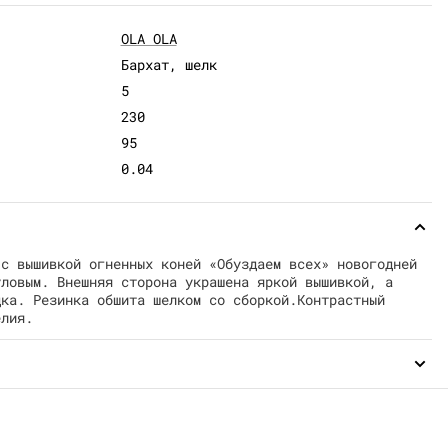
OLA OLA
Бархат, шелк
5
230
95
0.04
 с вышивкой огненных коней «Обуздаем всех» новогодней
уловым. Внешняя сторона украшена яркой вышивкой, а
дка. Резинка обшита шелком со сборкой.Контрастный
елия.