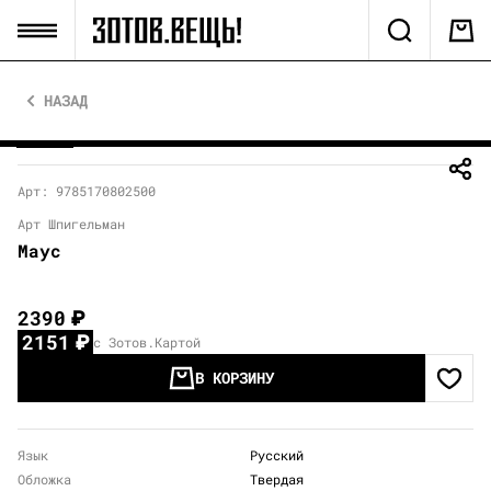
НАЗАД
Арт: 9785170802500
Арт Шпигельман
Маус
2390
₽
2151
₽
с Зотов.Картой
В КОРЗИНУ
Язык
Русский
Обложка
Твердая