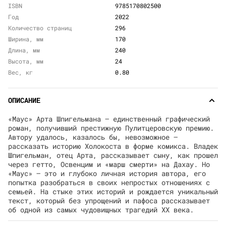
ISBN
9785170802500
Год
2022
Количество страниц
296
Ширина, мм
170
Длина, мм
240
Высота, мм
24
Вес, кг
0.80
ОПИСАНИЕ
«Маус» Арта Шпигельмана — единственный графический
роман, получивший престижную Пулитцеровскую премию.
Автору удалось, казалось бы, невозможное —
рассказать историю Холокоста в форме комикса. Владек
Шпигельман, отец Арта, рассказывает сыну, как прошел
через гетто, Освенцим и «марш смерти» на Дахау. Но
«Маус» — это и глубоко личная история автора, его
попытка разобраться в своих непростых отношениях с
семьей. На стыке этих историй и рождается уникальный
текст, который без упрощений и пафоса рассказывает
об одной из самых чудовищных трагедий ХХ века.