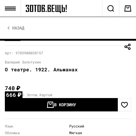
НАЗАД
Арт: 9785908038157
Валерий Золотухин
О театре. 1922. Альманах
740
₽
666
₽
с Зотов.Картой
В КОРЗИНУ
Язык
Русский
Обложка
Мягкая