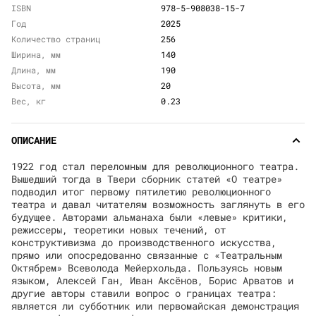
ISBN
978-5-908038-15-7
Год
2025
Количество страниц
256
Ширина, мм
140
Длина, мм
190
Высота, мм
20
Вес, кг
0.23
ОПИСАНИЕ
1922 год стал переломным для революционного театра.
Вышедший тогда в Твери сборник статей «О театре»
подводил итог первому пятилетию революционного
театра и давал читателям возможность заглянуть в его
будущее. Авторами альманаха были «левые» критики,
режиссеры, теоретики новых течений, от
конструктивизма до производственного искусства,
прямо или опосредованно связанные с «Театральным
Октябрем» Всеволода Мейерхольда. Пользуясь новым
языком, Алексей Ган, Иван Аксёнов, Борис Арватов и
другие авторы ставили вопрос о границах театра:
является ли субботник или первомайская демонстрация