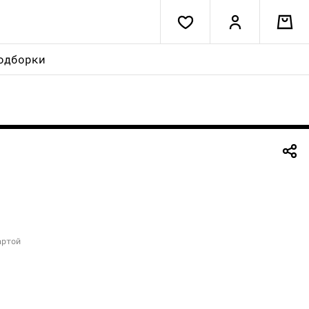
одборки
артой