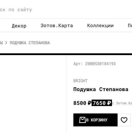
Зотов.Карта
Коллекции
П
Декор
ТЫ
ПОДУШКА СТЕПАНОВА
Арт: 2000530184193
BRIGHT
Подушка Степанова
8500
₽
7650
₽
с Зотов.К
В КОРЗИНУ