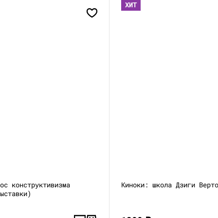
ХИТ
лос конструктивизма
Киноки: школа Дзиги Верт
выставки)