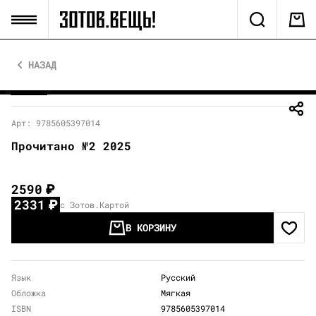
НАЗАД
Арт: 9785605397014
Прочитано №2 2025
2590
₽
2331
₽
с Зотов.Картой
В КОРЗИНУ
Язык
Русский
Обложка
Мягкая
ISBN
9785605397014