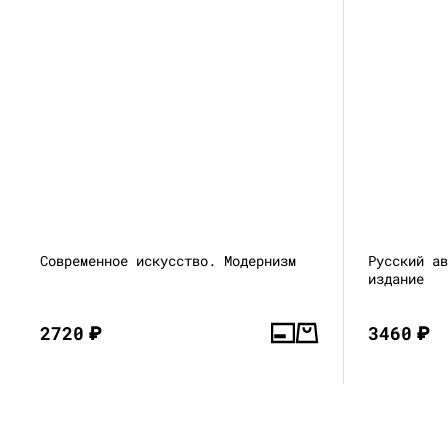
Современное искусство. Модернизм
Русский а
издание
2720
₽
3460
₽