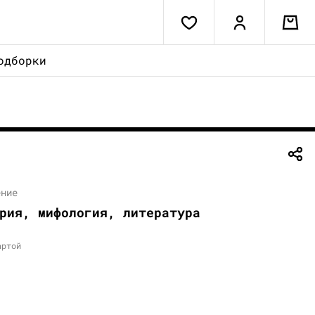
одборки
ение
рия, мифология, литература
артой