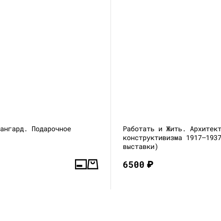
вангард. Подарочное
Работать и Жить. Архитек
конструктивизма 1917—193
выставки)
6500
₽