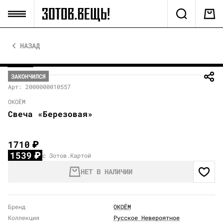
НАЗАД
ЗАКОНЧИЛСЯ
Арт: 2000000010557
ОКОЁМ
Свеча «Березовая»
1710
₽
1539
₽
с Зотов.Картой
НЕТ В НАЛИЧИИ
Бренд
ОКОЁМ
Коллекция
Русское Невероятное