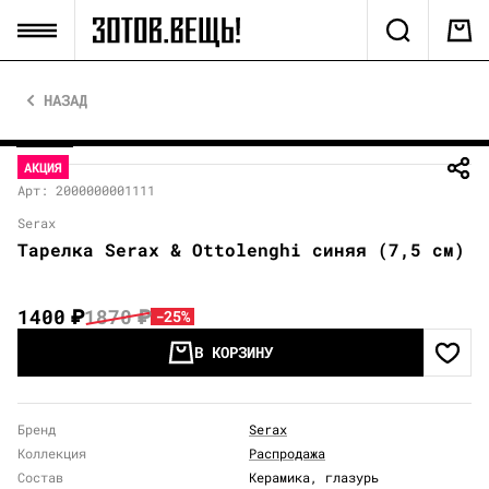
НАЗАД
АКЦИЯ
Арт: 2000000001111
Serax
Тарелка Serax & Ottolenghi синяя (7,5 см)
1400
₽
1870
₽
-25%
В КОРЗИНУ
Бренд
Serax
Коллекция
Распродажа
Состав
Керамика, глазурь