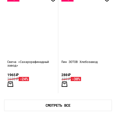
Свеча «Сахарорафинадный
Пин ЗОТОВ Хлебозавод
завод»
1965
₽
280
₽
2600
₽
-24%
400
₽
-30%
СМОТРЕТЬ ВСЕ