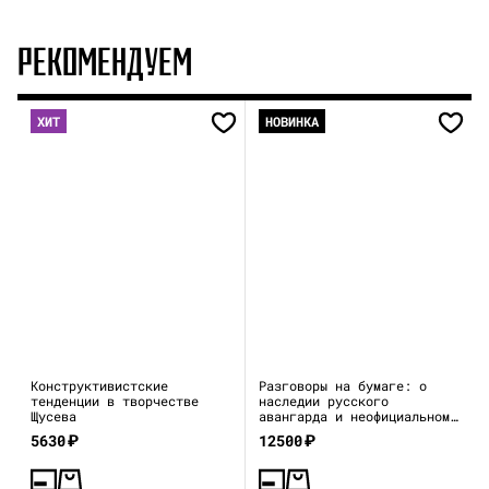
РЕКОМЕНДУЕМ
ХИТ
НОВИНКА
Конструктивистские
Разговоры на бумаге: о
тенденции в творчестве
наследии русского
Щусева
авангарда и неофициальном
искусстве 1970–80-х
5630
₽
12500
₽