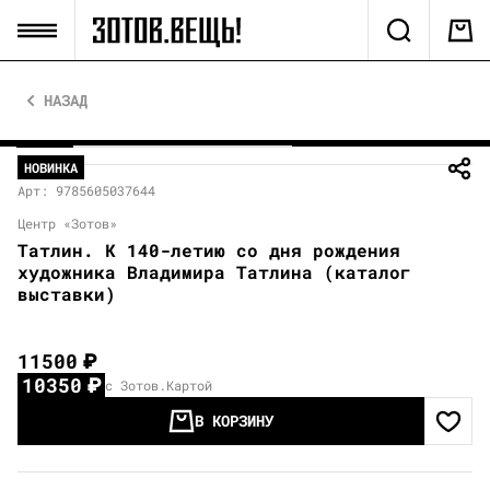
НАЗАД
НОВИНКА
Арт: 9785605037644
Центр «Зотов»
Татлин. К 140-летию со дня рождения
художника Владимира Татлина (каталог
выставки)
11500
₽
10350
₽
с Зотов.Картой
В КОРЗИНУ