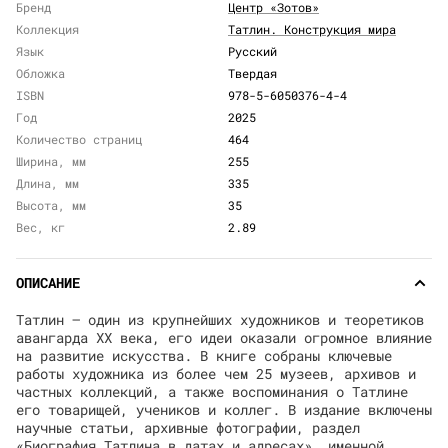
Бренд
Центр «Зотов»
Коллекция
Татлин. Конструкция мира
Язык
Русский
Обложка
Твердая
ISBN
978-5-6050376-4-4
Год
2025
Количество страниц
464
Ширина, мм
255
Длина, мм
335
Высота, мм
35
Вес, кг
2.89
ОПИСАНИЕ
Татлин — один из крупнейших художников и теоретиков
авангарда XX века, его идеи оказали огромное влияние
на развитие искусства. В книге собраны ключевые
работы художника из более чем 25 музеев, архивов и
частных коллекций, а также воспоминания о Татлине
его товарищей, учеников и коллег. В издание включены
научные статьи, архивные фотографии, раздел
«Биография Татлина в датах и адресах», именной