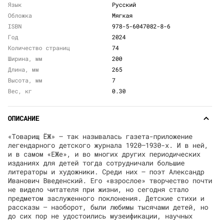
Язык
Русский
Обложка
Мягкая
ISBN
978-5-6047082-8-6
Год
2024
Количество страниц
74
Ширина, мм
200
Длина, мм
265
Высота, мм
7
Вес, кг
0.30
ОПИСАНИЕ
«Товарищ ЁЖ» — так называлась газета-приложение
легендарного детского журнала 1920–1930-х. И в ней,
и в самом «ЕЖе», и во многих других периодических
изданиях для детей тогда сотрудничали большие
литераторы и художники. Среди них — поэт Александр
Иванович Введенский. Его «взрослое» творчество почти
не видело читателя при жизни, но сегодня стало
предметом заслуженного поклонения. Детские стихи и
рассказы — наоборот, были любимы тысячами детей, но
до сих пор не удостоились музеификации, научных