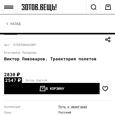
НАЗАД
Арт: 9785990462007
Екатерина Лазарева
Виктор Пивоваров. Траектория полетов
2830
₽
2547
₽
с Зотов.Картой
В КОРЗИНУ
Коллекция
Путь к авангарду
Язык
Русский