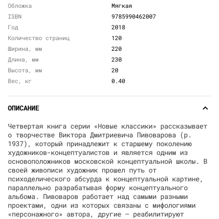
Обложка
Мягкая
ISBN
9785990462007
Год
2018
Количество страниц
120
Ширина, мм
220
Длина, мм
230
Высота, мм
20
Вес, кг
0.40
ОПИСАНИЕ
Четвертая книга серии «Новые классики» рассказывает
о творчестве Виктора Дмитриевича Пивоварова (р.
1937), который принадлежит к старшему поколению
художников-концептуалистов и является одним из
основоположников московской концептуальной школы. В
своей живописи художник прошел путь от
психоделического абсурда к концептуальной картине,
параллельно разрабатывая форму концептуального
альбома. Пивоваров работает над самыми разными
проектами, одни из которых связаны с мифологиями
«персонажного» автора, другие — реабилитируют