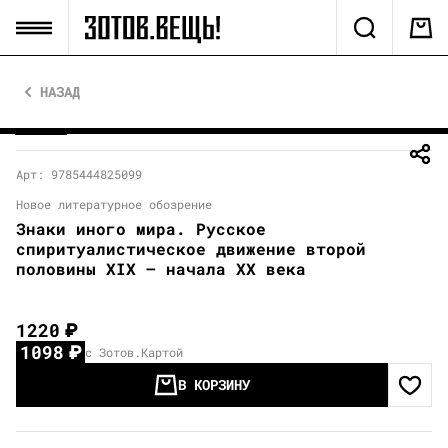
НАЗАД
Арт: 9785444825099
Новое литературное обозрение
Знаки иного мира. Русское
спиритуалистическое движение второй
половины XIX — начала XX века
1220
₽
1098
₽
с Зотов.Картой
В КОРЗИНУ