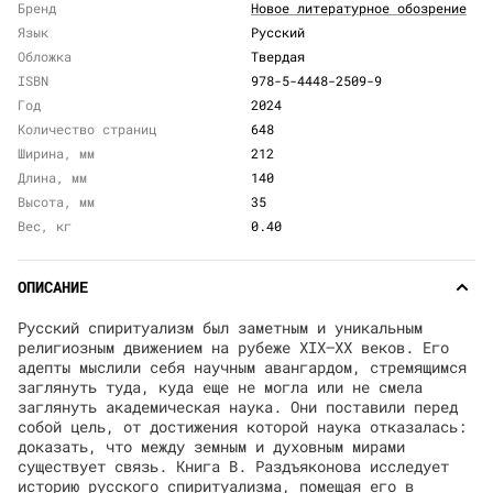
Бренд
Новое литературное обозрение
Язык
Русский
Обложка
Твердая
ISBN
978-5-4448-2509-9
Год
2024
Количество страниц
648
Ширина, мм
212
Длина, мм
140
Высота, мм
35
Вес, кг
0.40
ОПИСАНИЕ
Русский спиритуализм был заметным и уникальным
религиозным движением на рубеже XIX–XX веков. Его
адепты мыслили себя научным авангардом, стремящимся
заглянуть туда, куда еще не могла или не смела
заглянуть академическая наука. Они поставили перед
собой цель, от достижения которой наука отказалась:
доказать, что между земным и духовным мирами
существует связь. Книга В. Раздъяконова исследует
историю русского спиритуализма, помещая его в