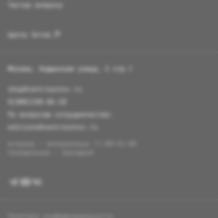
Частые вопросы
Центр Зотов
Москва, Ходынская улица, 2 стр.1
shop@centrezotov.ru
8(800)350-86-20
По вопросам сотрудничества:
editions@centrezotov.ru
вторник — воскресенье 11:00–22:00
понедельник — выходной
Политика конфиденциальности