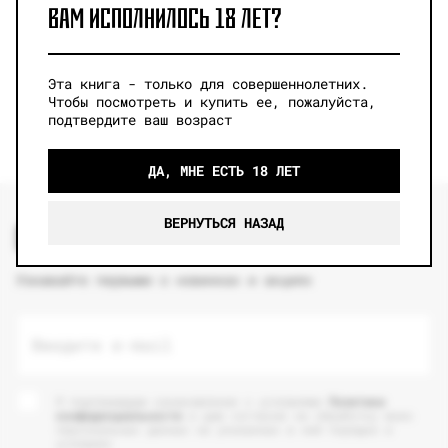
ВАМ ИСПОЛНИЛОСЬ 18 ЛЕТ?
хроника семьи
Атлас новой жизни
5500
₽
1800
₽
Эта книга - только для совершеннолетних.
Чтобы посмотреть и купить ее, пожалуйста,
подтвердите ваш возраст
ДА, МНЕ ЕСТЬ 18 ЛЕТ
ВЕРНУТЬСЯ НАЗАД
ПОДПИСКА НА НАШИ НОВОСТИ
Узнавайте первыми о новинках и акциях
Введите e-mail
Я подтверждаю ознакомление с условиями
Политики
конфиденциальности
и даю согласие на обработку моих
персональных данных на указанных в ней порядке и
условиях