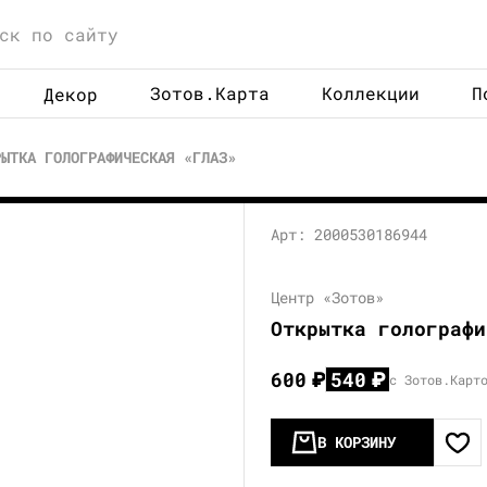
Зотов.Карта
Коллекции
П
Декор
РЫТКА ГОЛОГРАФИЧЕСКАЯ «ГЛАЗ»
Арт: 2000530186944
Центр «Зотов»
Открытка голографи
600
₽
540
₽
с Зотов.Карт
В КОРЗИНУ