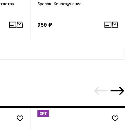
отлета»
Брелок Киноощущение
950
₽
ХИТ