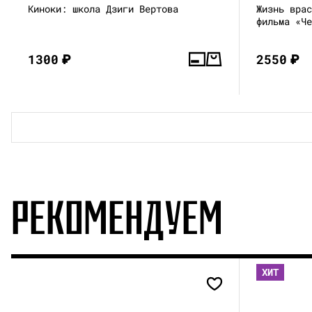
Киноки: школа Дзиги Вертова
Жизнь вра
фильма «Ч
1300
₽
2550
₽
РЕКОМЕНДУЕМ
ХИТ