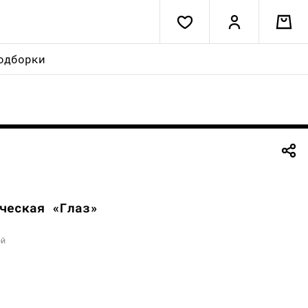
одборки
ческая «Глаз»
ой