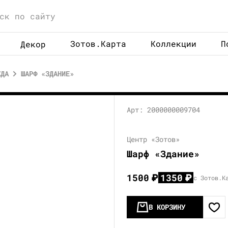
Зотов.Карта
Коллекции
П
Декор
ЖДА
ШАРФ «ЗДАНИЕ»
Арт: 2000000009704
Центр «Зотов»
Шарф «Здание»
1500
₽
1350
₽
с Зотов.К
В КОРЗИНУ