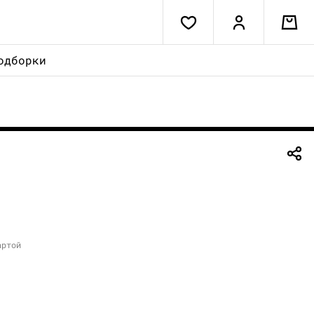
одборки
артой