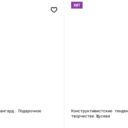
ХИТ
вангард. Подарочное
Конструктивистские тенде
творчестве Щусева