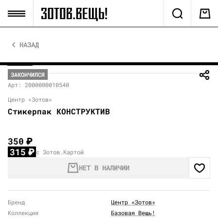
НАЗАД
ЗАКОНЧИЛСЯ
Арт: 2000000010540
Центр «Зотов»
Стикерпак КОНСТРУКТИВ
350
₽
315
₽
с Зотов.Картой
НЕТ В НАЛИЧИИ
Бренд
Центр «Зотов»
Коллекция
Базовая Вещь!