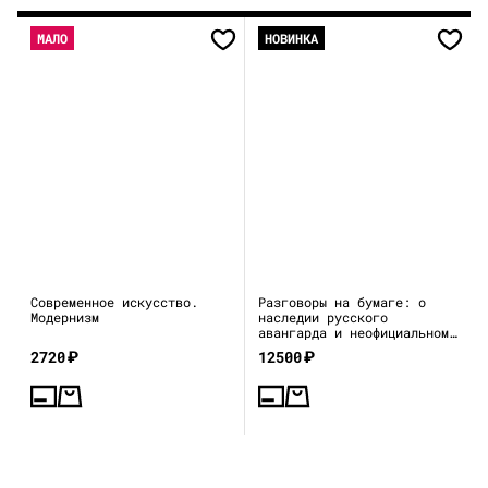
МАЛО
НОВИНКА
Современное искусство.
Разговоры на бумаге: о
Модернизм
наследии русского
авангарда и неофициальном
искусстве 1970–80-х
2720
₽
12500
₽